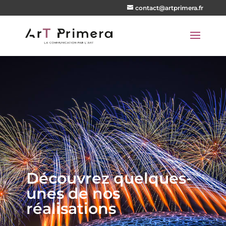
contact@artprimera.fr
Découvrez quelques-
unes de nos
réalisations