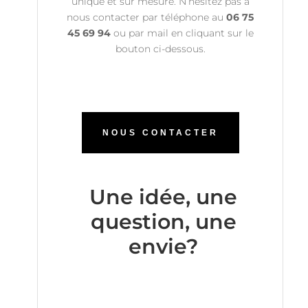
unique et sur mesure. N’hésitez pas à
nous contacter par téléphone au
06 75
45 69 94
ou par mail en cliquant sur le
bouton ci-dessous.
NOUS CONTACTER
Une idée, une
question, une
envie?